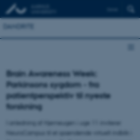
Dansk
DANDRITE
Brain Awareness Week:
Parkinsons sygdom - fra
patientperspektiv til nyeste
forskning
I anledning af Hjerneugen i uge 11 inviterer
NeuroCampus til et spændende virtuelt indblik i