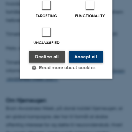
hvordan den opstår, og ikke mindst hvordan den
forhåbentlig kan bremses, og patienten måske ligefrem
TARGETING
FUNCTIONALITY
helbredes i fremtiden.
Tilmeldingsfrist: Mandag den 15. marts 2021 kl. 14.00
UNCLASSIFIED
Maks. antal deltagere: 480
Decline all
Accept all
Tilmelding og mere
Read more about cookies
information:
https://neurocampus.au.dk/outreach/brain
-awareness-week-2021/
Strictly necessary
Statistic
Om Hjerneugen
Targeting
Functionality
Brain Awareness Week, på dansk kaldet Hjerneugen, er
Unclassified
en global kampagne, der har til formål at skabe
offentlig interesse for og støtte til neurovidenskab. Hvert