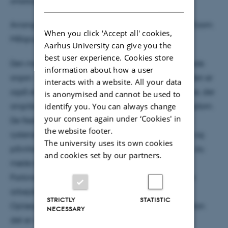
onsdag d. 17. marts kl. 16.00-19.00!
DANISH
Arrangementet er offentligt og foregår online via Zoom.
When you click 'Accept all' cookies,
Målgruppen er alle
Aarhus University can give you the
best user experience. Cookies store
Den menneskelige hjerne er vores mest komplicerede
information about how a user
organ. Men hjernen er ikke bare supersofistikeret. Den er
interacts with a website. All your data
også ekstremt sårbar over for de mange sygdomme, der
is anonymised and cannot be used to
identify you. You can always change
angriber vores hjerner. En af dem er Parkinsons sygdom.
your consent again under ‘Cookies' in
De fleste ved, at den påvirker balancen eller giver
the website footer.
rystende hænder, men sygdommen stikker dybere og
The university uses its own cookies
påvirker os på mange flere måder. Til eventet kan du
and cookies set by our partners.
møde både en patient, en læge, som behandler
Parkinsons patienter, samt nogle af de forskere, der
arbejder med sygdommens forskellige aspekter.
STRICTLY
STATISTIC
Oplægsholderne fortæller blandt andet om, hvordan
NECESSARY
det er at blive syg, hvordan Parkinsons behandles,