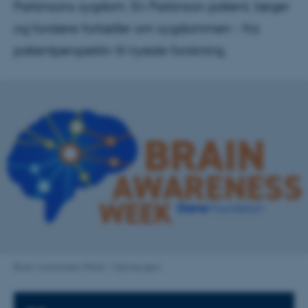
Parkinsons sygdom. En Parkinson patient, læger
og forskere fortæller om sygdommen - fra
patientperspektiv til nyeste forskning.
Brain Awareness Week - Hjerneugen.