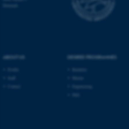
Denmark
ABOUT US
DEGREE PROGRAMMES
Profile
Bachelor
Staff
Master
Contact
Engineering
PhD