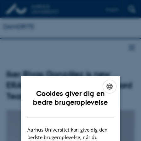
English
DANDRITE
Iker Rivas González is new
ERASMUS student on Kjærgaard
Cookies giver dig en
Team
ENGLISH
bedre brugeroplevelse
DANISH
Aarhus Universitet kan give dig den
bedste brugeroplevelse, når du