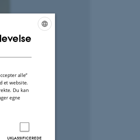
levelse
ENGLISH
DANISH
ccepter alle”
 et website.
irekte. Du kan
uger egne
UKLASSIFICEREDE