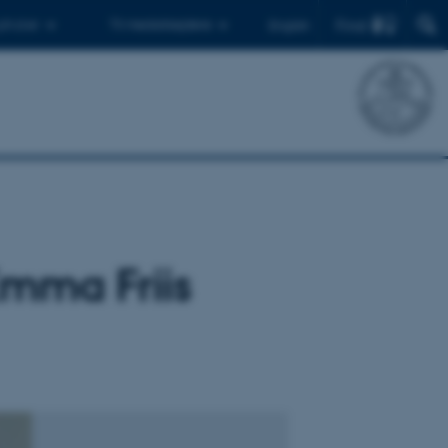
Find
 ph.d.er
Til medarbejdere
English
mma Friis