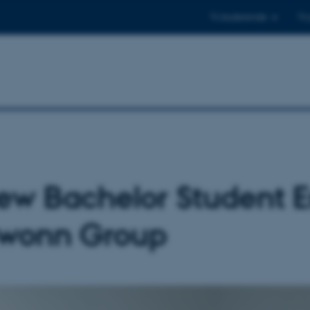
Til studerende
Til
w Bachelor Student E
awonn Group