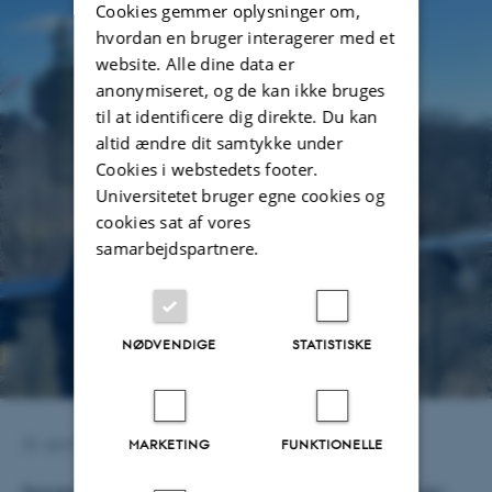
Cookies gemmer oplysninger om,
hvordan en bruger interagerer med et
website. Alle dine data er
anonymiseret, og de kan ikke bruges
til at identificere dig direkte. Du kan
altid ændre dit samtykke under
Cookies i webstedets footer.
Universitetet bruger egne cookies og
cookies sat af vores
samarbejdspartnere.
NØDVENDIGE
STATISTISKE
MARKETING
FUNKTIONELLE
22. april 2026
af
Anne Ahlmann Kamp
Dongkyun Lim is the 6th NORPOD Fellow at the Nordic