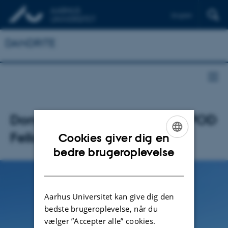
English
DANDRITE
Dongkyun Lim - A new NORPOD
Fellow
Cookies giver dig en
ENGLISH
bedre brugeroplevelse
DANISH
Aarhus Universitet kan give dig den
bedste brugeroplevelse, når du
vælger ”Accepter alle” cookies.