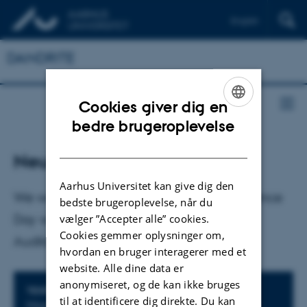
English
DANDRITE
Cookies giver dig en
ENGLISH
bedre brugeroplevelse
DANISH
Neuroscience Day
Aarhus Universitet kan give dig den
We welcome you all to our next Neuroscience
bedste brugeroplevelse, når du
vælger ”Accepter alle” cookies.
Day which will be held in the New Round
Cookies gemmer oplysninger om,
Auditorium in “Universitetsbyen”
hvordan en bruger interagerer med et
website. Alle dine data er
anonymiseret, og de kan ikke bruges
Oplysninger om arrangementet
TIDSPUNKT
til at identificere dig direkte. Du kan
Mandag 15. juni 2026,
kl. 10:00 - 17:00