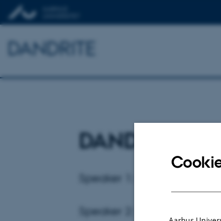
DANDRITE
DANDRITE Co
Cookie
Speaker 1: Hilde Gunnink, 
Speaker 2: Macrina Milani 
Aarhus Univers