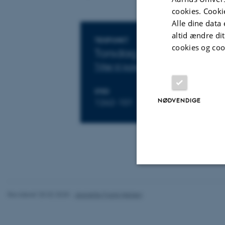
cookies. Cooki
Alle dine data 
altid ændre di
Oplysninger om 
TIDSPUNKT
cookies og coo
Torsdag 26. marts 2026,
Tilføj til kalender
STED
NØDVENDIGE
1262-101
Nødvendige
Revideret 25.02.2025
-
Jeanette Frank Nielsen