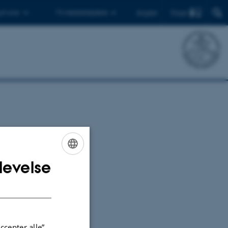
Find
 ph.d.er
Til medarbejdere
English
levelse
ENGLISH
DANISH
ccepter alle”