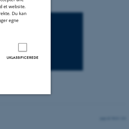
 et website.
irekte. Du kan
uger egne
UKLASSIFICEREDE
Uklassificerede
9610 / i34