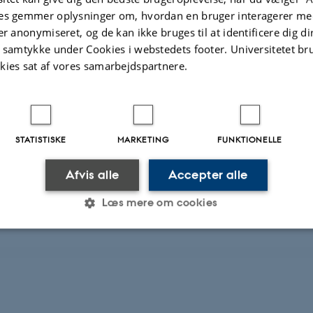
es gemmer oplysninger om, hvordan en bruger interagerer med
er anonymiseret, og de kan ikke bruges til at identificere dig d
t samtykke under Cookies i webstedets footer. Universitetet br
arrangementet
kies sat af vores samarbejdspartnere.
kl. 09:00 - 10:00
STATISTISKE
MARKETING
FUNKTIONELLE
Afvis alle
Accepter alle
Læs mere om cookies
Statistiske
Marketing
Funktionelle