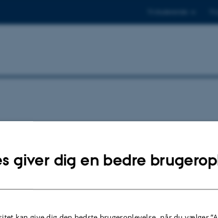
Til studerende
Til
mmunity Meeting
s giver dig en bedre brugerop
PhD Student, Radulovic Lab
Capialbi, PhD Student, Davis Lab
itet kan give dig den bedste brugeroplevelse, når du vælger ”A