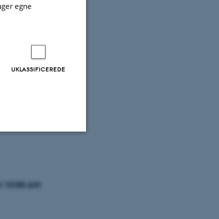
uger egne
until May
UKLASSIFICEREDE
 the
Uklassificerede
at 10:00 AM
ere nogle
rer uden disse