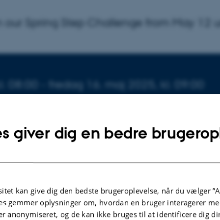
n our Spring Step Challenge from May 12 u
arrangementet
l. 08:00
- fredag
16.
maj 2025,
kl. 09:00
s giver dig en bedre brugerop
itet kan give dig den bedste brugeroplevelse, når du vælger ”A
ANDRITE Spring Step Challenge!
es gemmer oplysninger om, hvordan en bruger interagerer med
er anonymiseret, og de kan ikke bruges til at identificere dig d