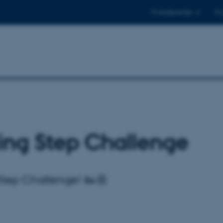
Til studerende
Til
ing Step Challenge
Step Challenge! 👟🌼