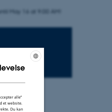
ntil May 16 at 9:00 AM!
levelse
ENGLISH
DANISH
ccepter alle”
 et website.
irekte. Du kan