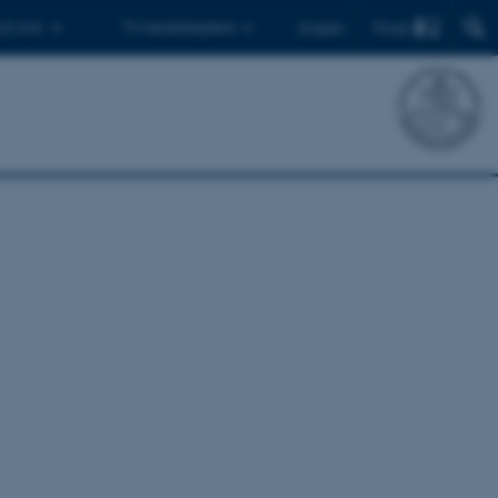
Find
 ph.d.er
Til medarbejdere
English