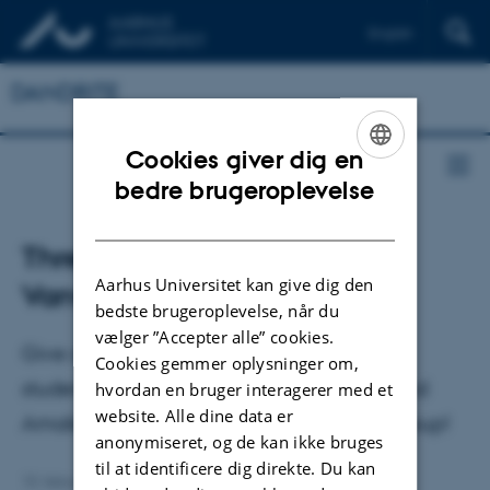
English
DANDRITE
Cookies giver dig en
ENGLISH
bedre brugeroplevelse
DANISH
Three new students at
Aarhus Universitet kan give dig den
Vanwalleghem Team
bedste brugeroplevelse, når du
vælger ”Accepter alle” cookies.
Give a warm welcome to the three new
Cookies gemmer oplysninger om,
students Julia Sanchez, Camilla Rahbek and
hvordan en bruger interagerer med et
website. Alle dine data er
Amalie Foged in Gilles Vanwelleghems group!
anonymiseret, og de kan ikke bruges
til at identificere dig direkte. Du kan
10. februar 2025
af
Nikoline Hjortlund Bryder Pedersen