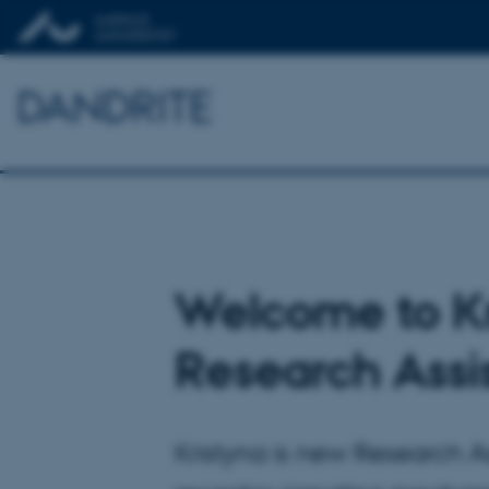
DANDRITE
Welcome to Kr
Research Assi
Kristyna is new Research As