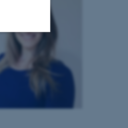
Uklassificerede
ere nogle
rer uden disse
 vores CMS-udbyder,
identificere en backend-
bruger er logget ind i