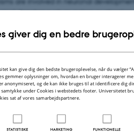
isms are involved in neuronal developme
ical disorders such as autism or attention 
the project, she will be differentiating of
s giver dig en bedre brugerop
udy how nerve cells communicate in mice
itet kan give dig den bedste brugeroplevelse, når du vælger ”A
es gemmer oplysninger om, hvordan en bruger interagerer med
er anonymiseret, og de kan ikke bruges til at identificere dig d
t samtykke under Cookies i webstedets footer. Universitetet br
kies sat af vores samarbejdspartnere.
STATISTISKE
MARKETING
FUNKTIONELLE