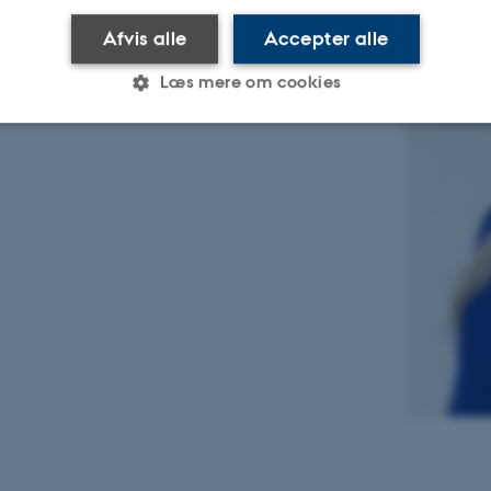
Afvis alle
Accepter alle
Læs mere om cookies
Statistiske
Marketing
Funktionelle
es hjælper med at gøre hjemmesiden brugbar ved at aktiv
nktioner som navigation mm. Hjemmesiden kan ikke funge
Udbyder / Domæne
Udløb
Beskrivelse
30
Denne cookie sættes af
TYPO3 Association
minutter
TYPO3, og bruges til at 
.au.dk
session, når en backend-
TYPO3 eller Frontend.