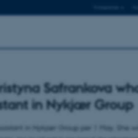
Til studerende
Til
istyna Safrankova who
stant in Nykjær Group
sistant in Nykjær Group per 1 May. She wil