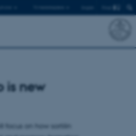
Find
 ph.d.er
Til medarbejdere
English
 is new
l focus on how sortilin