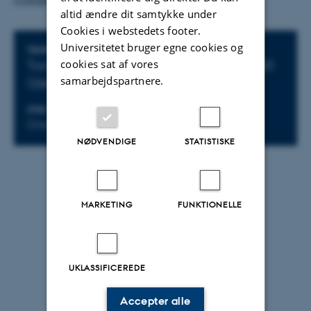
collaborations among the groups.
altid ændre dit samtykke under
Cookies i webstedets footer.
Universitetet bruger egne cookies og
Oplysninger om arrangementet
TIDSPUNKT
cookies sat af vores
Torsdag 14. januar 2021,
kl. 09:00 - 10:00
samarbejdspartnere.
Tilføj til kalender
STED
Online via Zoom
NØDVENDIGE
STATISTISKE
Af
Magnus Kræpping Andersen
Chair:
MARKETING
FUNKTIONELLE
Andrea Moreno, Nabavi Group
Presenter:
UKLASSIFICEREDE
Duda Kvitsiani, Tetrode building
Accepter alle