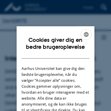
English
DANDRITE
Cookies giver dig en
ENGLISH
bedre brugeroplevelse
DANISH
Internal Meeting - January 14
Aarhus Universitet kan give dig den
DANDRITE Internal Meetings takes place every
bedste brugeroplevelse, når du
second Thursday from 9-10 am, where all staff
vælger ”Accepter alle” cookies.
Cookies gemmer oplysninger om,
and students at DANDRITE meet to give each
hvordan en bruger interagerer med et
other updates on the research done at
website. Alle dine data er
DANDRITE in order to facilitate interaction and
anonymiseret, og de kan ikke bruges
til at identificere dig direkte. Du kan