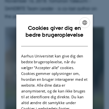
November 16, 2018. Tomonori Takeuchi -
DANDRITE Team Leader - is co-last author on
the paper.
Cookies giver dig en
ENGLISH
bedre brugeroplevelse
DANISH
Aarhus Universitet kan give dig den
bedste brugeroplevelse, når du
vælger ”Accepter alle” cookies.
Cookies gemmer oplysninger om,
hvordan en bruger interagerer med et
website. Alle dine data er
anonymiseret, og de kan ikke bruges
til at identificere dig direkte. Du kan
altid ændre dit samtykke under
Cookies i webstedets footer.