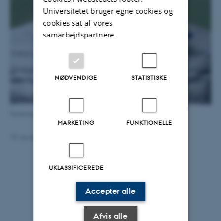
Universitetet bruger egne cookies og
cookies sat af vores
samarbejdspartnere.
NØDVENDIGE
STATISTISKE
Tomonori Takeuchi
MARKETING
FUNKTIONELLE
19. november 2018
af
Maria Thykær Jensen
UKLASSIFICEREDE
Accepter alle
Afvis alle