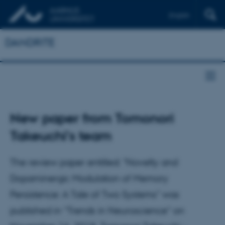
English
DANDRITE
New paper from Tomonori
Takeuchi's team
The review paper entitled: "Novelty and
Dopaminergic Modulation of Memory
Persistence: A Tale of Two Systems" was
published in “Trends in Neuroscience” on