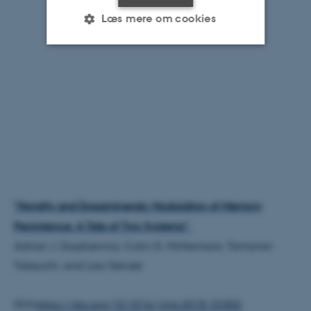
Læs mere om cookies
Nødvendige
Statistiske
Marketing
Funktionelle
Uklassificerede
Nødvendige cookies hjælper
med at gøre hjemmesiden
brugbar ved at aktivere nogle
grundlæggende funktioner
"Novelty and Dopaminergic Modulation of Memory
som navigation mm.
Persistence: A Tale of Two Systems"
Hjemmesiden kan ikke
Adrian J. Duszkiewicz, Colin G. McNamara, Tomonori
fungerer uden disse cookies.
Takeuchi, and Lisa Genzel
DOI:
https://doi.org/10.1016/j.tins.2018.10.002